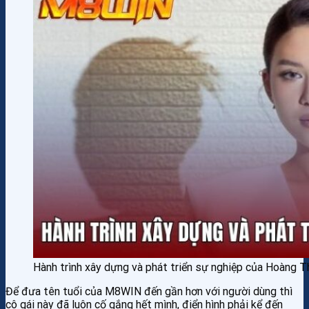
Hành trình xây dựng và phát triển sự nghiệp của Hoàng 
Để đưa tên tuổi của M8WIN đến gần hơn với người dùng thì
cô gái này đã luôn cố gắng hết mình, điển hình phải kể đến