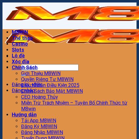
Chuyển
đến
nội
dung
M8WIN
Thể thao
Casino
Slots
Lô đề
Xóc đĩa
Chính Sách
Giới Thiệu M8WIN
Quyền Riêng Tư M8WIN
Đăng ký +88k
Điều Khoản Điều Kiện 2025
Đăng nhập
Chính Sách Bảo Mật M8WIN
CEO Hoàng Thủy
Miễn Trừ Trách Nhiệm – Tuyên Bố Chính Thức từ
M8win
Hướng dẫn
Tải App M8WIN
Đăng Ký M8WIN
Đăng Nhập M8WIN
Tuyển Dụng M8WIN