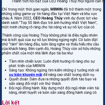
Thành tích nổi bật của CEO Hoàng Thủy mọi người cần 
Chỉ trong một thời gian ngắn,
M8WIN
đã trở thành một trong
những cổng game uy tín hàng đầu tại Việt Nam và khu vực
châu Á. Năm 2022,
CEO Hoàng Thủy
vinh dự được lọt vào
danh sách “Top 50 lãnh đạo trẻ ảnh hưởng nhất Việt Nam”,
một minh chứng rõ ràng cho tài năng và sự nỗ lực của cô.
Thành công của Hoàng Thủy không phải là điều ngẫu nhiên
mà là kết quả của sự nỗ lực không ngừng nghỉ. Cô luôn đặt
chữ “tâm” lên hàng đầu, luôn lắng nghe và thấu hiểu nhu cầu
của khách hàng. Bên cạnh đó, Hoàng Thủy còn sở hữu những
phẩm chất của một nhà lãnh đạo tài ba như:
Tầm nhìn chiến lược: Luôn định hướng rõ ràng cho sự
phát triển của M8WIN.
Sáng tạo: Không ngừng tìm kiếm những ý tưởng mới về
sự kiện khuyến mãi
để nâng cao chất lượng dịch vụ.
Quyết đoán: Dám đưa ra những quyết định táo bạo và
sẵn sàng đối mặt với thử thách.
Đội ngũ đồng hành: Xây dựng một đội ngũ nhân viên tài
năng, nhiệt huyết và luôn sẵn sàng đồng hành cùng cô.
Lời kết