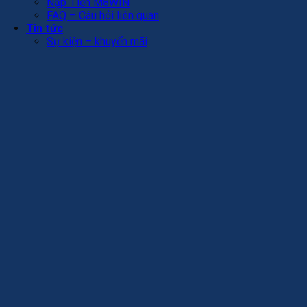
Nạp Tiền M8WIN
FAQ – Câu hỏi liên quan
Tin tức
Sự kiện – khuyến mãi