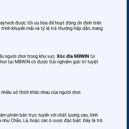
laytech được tối ưu hóa để hoạt động ổn định trên
 trình khuyến mãi và tỷ lệ trả thưởng hấp dẫn, mang
ếu người chơi trong khu vực.
Xóc đĩa M8WIN
từ
chơi tại M8WIN có được trải nghiệm giải trí tuyệt
i nhiều sở thích khác nhau của người chơi.
iệm phiên bản trực tuyến với chất lượng cao, hình
 như Chẵn, Lẻ, hoặc các ô cược đặc biệt. Đây là trò