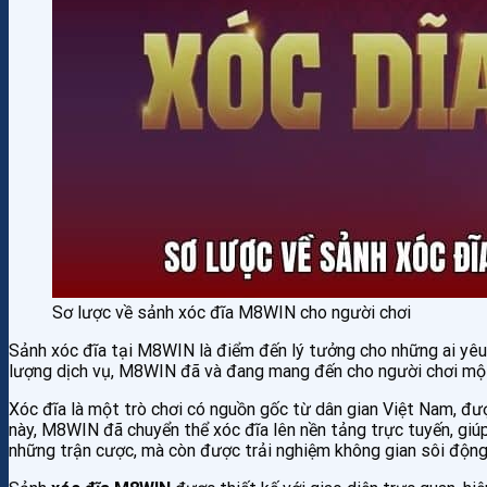
Sơ lược về sảnh xóc đĩa M8WIN cho người chơi
Sảnh xóc đĩa tại M8WIN là điểm đến lý tưởng cho những ai yêu 
lượng dịch vụ, M8WIN đã và đang mang đến cho người chơi một 
Xóc đĩa là một trò chơi có nguồn gốc từ dân gian Việt Nam, đư
này, M8WIN đã chuyển thể xóc đĩa lên nền tảng trực tuyến, giúp
những trận cược, mà còn được trải nghiệm không gian sôi động 