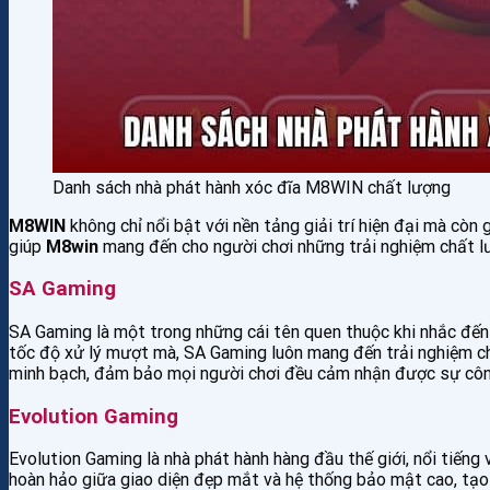
Danh sách nhà phát hành xóc đĩa M8WIN chất lượng
M8WIN
không chỉ nổi bật với nền tảng giải trí hiện đại mà còn
giúp
M8win
mang đến cho người chơi những trải nghiệm chất lư
SA Gaming
SA Gaming là một trong những cái tên quen thuộc khi nhắc đến lĩn
tốc độ xử lý mượt mà, SA Gaming luôn mang đến trải nghiệm chu
minh bạch, đảm bảo mọi người chơi đều cảm nhận được sự côn
Evolution Gaming
Evolution Gaming là nhà phát hành hàng đầu thế giới, nổi tiếng
hoàn hảo giữa giao diện đẹp mắt và hệ thống bảo mật cao, tạo 