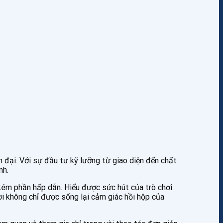
 đại. Với sự đầu tư kỹ lưỡng từ giao diện đến chất
nh.
 kém phần hấp dẫn. Hiểu được sức hút của trò chơi
ơi không chỉ được sống lại cảm giác hồi hộp của