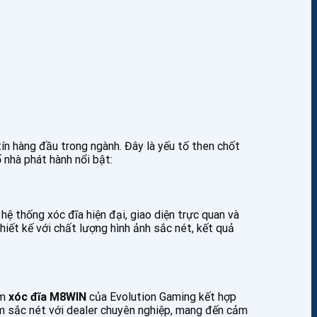
tín hàng đầu trong ngành. Đây là yếu tố then chốt
nhà phát hành nổi bật:
 hệ thống xóc đĩa hiện đại, giao diện trực quan và
iết kế với chất lượng hình ảnh sắc nét, kết quả
ẩm
xóc đĩa M8WIN
của Evolution Gaming kết hợp
am sắc nét với dealer chuyên nghiệp, mang đến cảm