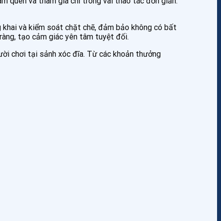
àm quen và tham gia chỉ trong vài thao tác đơn giản.
 khai và kiểm soát chặt chẽ, đảm bảo không có bất
 ràng, tạo cảm giác yên tâm tuyệt đối.
ười chơi tại sảnh xóc đĩa. Từ các khoản thưởng