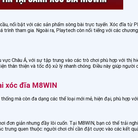
ầu, nổi bật với các sản phẩm sòng bài trực tuyến. Xóc đĩa từ P
 trình tham gia. Ngoài ra, Playtech còn nổi tiếng với các chương
vực Châu Á, với sự tập trung vào các trò chơi phù hợp với thị hi
ện thân thiện và tốc độ xử lý nhanh chóng. Điều này giúp người 
tại xóc đĩa M8WIN
ền thống mà còn đa dạng các thể loại mới mẻ, hiện đại, phù hợp vớ
chơi đơn giản nhưng đầy lôi cuốn. Tại M8WIN, bạn có thể trải ngh
c trưng quen thuộc: người chơi chỉ cần đặt cược vào các kết quả