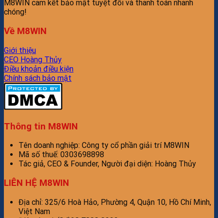
M8WIN cam kết bảo mật tuyệt đối và thanh toán nhanh
chóng!
Về M8WIN
Giới thiệu
CEO Hoàng Thủy
Điều khoản điều kiện
Chính sách bảo mật
Thông tin M8WIN
Tên doanh nghiệp: Công ty cổ phần giải trí M8WIN
Mã số thuế: 0303698898
Tác giả, CEO & Founder, Người đại diện: Hoàng Thủy
LIÊN HỆ M8WIN
Địa chỉ: 325/6 Hoà Hảo, Phường 4, Quận 10, Hồ Chí Minh,
Việt Nam