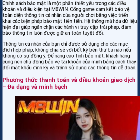
Chính sách bảo mật là một phần thiết yếu trong các điều
khoản và điều kiện tại M8WIN. Cổng game cam kết bảo vệ
toàn diện thông tin cá nhân của người chơi bằng việc triển
khai các biện pháp bảo mật tiên tiến. Hệ thống mã hóa dữ liệu
hiện đại giúp ngăn chặn các hành vi truy cập trái phép, đảm
bảo thông tin luôn được giữ an toàn tuyệt đối.
Thông tin cá nhân của bạn chỉ được sử dụng cho các mục
đích hợp pháp, không chia sẻ với bất kỳ bên thứ ba nào nếu
không có sự đồng ý. Để nâng cao tính bảo mật, khách hàng
cũng nên chủ động bảo vệ tài khoản của mình bằng cách thay
đổi mật khẩu định kỳ và tránh sử dụng các thông tin dễ đoán.
Phương thức thanh toán và điều khoản giao dịch
– Đa dạng và minh bạch