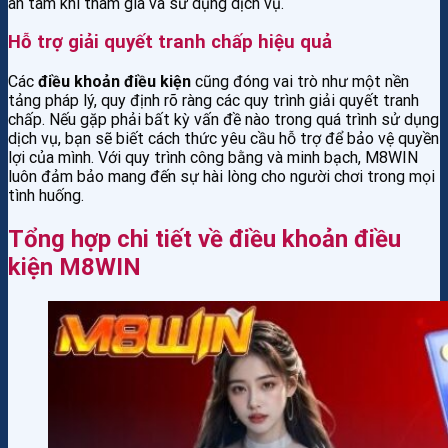
an tâm khi tham gia và sử dụng dịch vụ.
Hỗ trợ giải quyết tranh chấp hiệu quả
Các
điều khoản điều kiện
cũng đóng vai trò như một nền
tảng pháp lý, quy định rõ ràng các quy trình giải quyết tranh
chấp. Nếu gặp phải bất kỳ vấn đề nào trong quá trình sử dụng
dịch vụ, bạn sẽ biết cách thức yêu cầu hỗ trợ để bảo vệ quyền
lợi của mình. Với quy trình công bằng và minh bạch, M8WIN
luôn đảm bảo mang đến sự hài lòng cho người chơi trong mọi
tình huống.
Tổng hợp chi tiết về điều khoản điều
kiện M8WIN