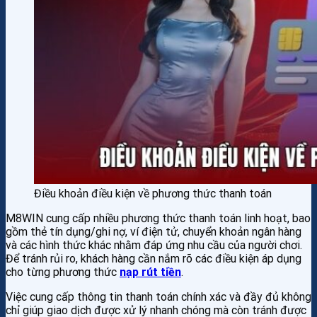
Điều khoản điều kiện về phương thức thanh toán
M8WIN cung cấp nhiều phương thức thanh toán linh hoạt, bao
gồm thẻ tín dụng/ghi nợ, ví điện tử, chuyển khoản ngân hàng
và các hình thức khác nhằm đáp ứng nhu cầu của người chơi.
Để tránh rủi ro, khách hàng cần nắm rõ các điều kiện áp dụng
cho từng phương thức
nạp rút tiền
.
Việc cung cấp thông tin thanh toán chính xác và đầy đủ không
chỉ giúp giao dịch được xử lý nhanh chóng mà còn tránh được