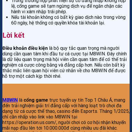
Trong trường hợp phát hiện sự cố đăng nhập không hợp
lệ, cổng game sẽ tạm ngừng dịch vụ để ngăn chặn các
hành vi xâm nhập trái phép.
Nếu tài khoản không có bất kỳ giao dịch nào trong vòng
60 ngày, hệ thống có quyền khóa tài khoản lại.
Lời kết
Điều khoản điều kiện
là bộ quy tắc quan trọng mà người
dùng cần quan tâm khi đầu tư cá cược tại M8WIN. Đây chính
là dữ liệu quan trọng mà hội viên cần quan tâm để có thể trải
nghiệm cá cược công bằng và đẳng cấp hơn. Nếu còn bất kỳ
thắc mắc liên quan hội viên cứ nhắn về cho M8WIN để được
hỗ trợ một cách kịp thời nhé.
M8WIN
là
cổng game
trực tuyến uy tín Top 1 Châu Á
, mang
đến trải nghiệm giải trí đẳng cấp với hàng loạt trò chơi đa
dạng từ cá cược thể thao, casino đến Esports. Tháng 1/2025,
chỉ cần nhấp vào link vào M8WIN tại
https://operation.us.com/, người chơi có cơ hội nhận khuyến
mãi nạp đầu lên tới 10.000.000đ cùng nhiều ưu đãi khác.