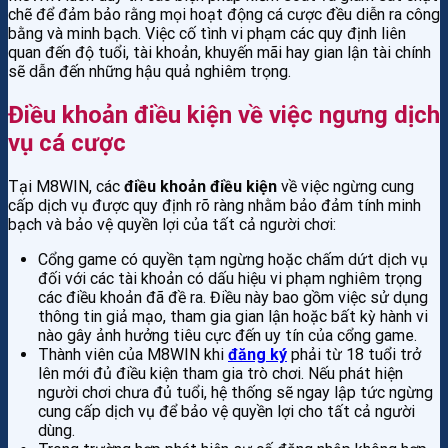
chẽ để đảm bảo rằng mọi hoạt động cá cược đều diễn ra công
bằng và minh bạch. Việc cố tình vi phạm các quy định liên
quan đến độ tuổi, tài khoản, khuyến mãi hay gian lận tài chính
sẽ dẫn đến những hậu quả nghiêm trọng.
Điều khoản điều kiện về việc ngưng dịch
vụ cá cược
Tại M8WIN, các
điều khoản điều kiện
về việc ngừng cung
cấp dịch vụ được quy định rõ ràng nhằm bảo đảm tính minh
bạch và bảo vệ quyền lợi của tất cả người chơi:
Cổng game có quyền tạm ngừng hoặc chấm dứt dịch vụ
đối với các tài khoản có dấu hiệu vi phạm nghiêm trọng
các điều khoản đã đề ra. Điều này bao gồm việc sử dụng
thông tin giả mạo, tham gia gian lận hoặc bất kỳ hành vi
nào gây ảnh hưởng tiêu cực đến uy tín của cổng game.
Thành viên của M8WIN khi
đăng ký
phải từ 18 tuổi trở
lên mới đủ điều kiện tham gia trò chơi. Nếu phát hiện
người chơi chưa đủ tuổi, hệ thống sẽ ngay lập tức ngừng
cung cấp dịch vụ để bảo vệ quyền lợi cho tất cả người
dùng.