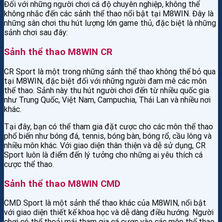
Đối với những người chơi cá độ chuyên nghiệp, không thể
không nhắc đến các sảnh thể thao nổi bật tại M8WIN. Đây là
những sân chơi thu hút lượng lớn game thủ, đặc biệt là những
sảnh chơi sau đây:
Sảnh thể thao M8WIN CR
CR Sport là một trong những sảnh thể thao không thể bỏ qua
tại M8WIN, đặc biệt đối với những người đam mê các môn
thể thao. Sảnh này thu hút người chơi đến từ nhiều quốc gia
như Trung Quốc, Việt Nam, Campuchia, Thái Lan và nhiều nơi
khác.
Tại đây, bạn có thể tham gia đặt cược cho các môn thể thao
phổ biến như bóng đá, tennis, bóng bàn, bóng rổ, cầu lông và
nhiều môn khác. Với giao diện thân thiện và dễ sử dụng, CR
Sport luôn là điểm đến lý tưởng cho những ai yêu thích cá
cược thể thao.
Sảnh thể thao M8WIN CMD
CMD Sport là một sảnh thể thao khác của M8WIN, nổi bật
với giao diện thiết kế khoa học và dễ dàng điều hướng. Người
chơi có thể thoải mái tham gia cá cược vào các môn thể thao