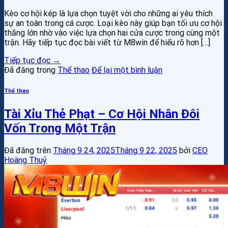
Kèo cơ hội kép là lựa chọn tuyệt vời cho những ai yêu thích
sự an toàn trong cá cược. Loại kèo này giúp bạn tối ưu cơ hội
thắng lớn nhờ vào việc lựa chọn hai cửa cược trong cùng một
trận. Hãy tiếp tục đọc bài viết từ M8win để hiểu rõ hơn […]
Tiếp tục đọc
→
Đã đăng trong
Thể thao
Để lại một bình luận
Thể thao
Tài Xỉu Thẻ Phạt – Cơ Hội Nhân Đôi
Vốn Trong Một Trận
Đã đăng trên
Tháng 9 24, 2025
Tháng 9 22, 2025
bởi
CEO
Hoàng Thuỷ