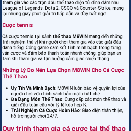
tham gia vào các trận đấu thể thao điện tử đình đám như
League of Legends, Dota 2, CSGO và Counter-Strike, mang
lại những giây phút giải trí hấp dẫn và đầy bất ngờ.
Cược tennis
Cá cược tennis tại sảnh
thể thao M8WIN
mang đến những
trải nghiệm thú vị khi người chơi tham gia vào các giải đấu
danh tiếng. Cổng game cam kết tính minh bạch trong từng
ván cược và đảm bảo thanh toán nhanh chóng, giúp bạn an
tâm khi tham gia và tận hưởng cảm giác chiến thắng.
Những Lý Do Nên Lựa Chọn M8WIN Cho Cá Cược
Thể Thao
Uy Tín Và Minh Bạch
: M8WIN luôn bảo vệ quyền lợi của
người chơi với chính sách bảo mật chặt chẽ.
Đa Dạng Môn Thể Thao
: Cung cấp các môn thể thao và
giải đấu toàn cầu với tỷ lệ kèo hợp lý.
Trải Nghiệm Cá Cược Hoàn Hảo
: Giao diện thân thiện,
hỗ trợ người chơi 24/7.
Quy trình tham gia cá cược tại thể thao