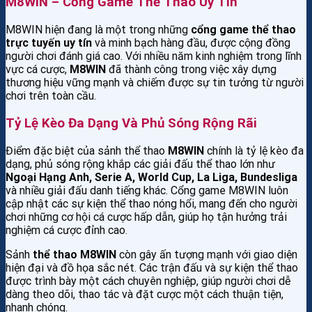
M8WIN – Cổng Game Thể Thao Uy Tín
M8WIN hiện đang là một trong những
cổng game thể thao
trực tuyến uy tín
và minh bạch hàng đầu, được cộng đồng
người chơi đánh giá cao. Với nhiều năm kinh nghiệm trong lĩnh
vực cá cược,
M8WIN
đã thành công trong việc xây dựng
thương hiệu vững mạnh và chiếm được sự tin tưởng từ người
chơi trên toàn cầu.
Tỷ Lệ Kèo Đa Dạng Và Phủ Sóng Rộng Rãi
Điểm đặc biệt của sảnh thể thao
M8WIN
chính là tỷ lệ kèo đa
dạng, phủ sóng rộng khắp các giải đấu thể thao lớn như
Ngoại Hạng Anh, Serie A, World Cup, La Liga, Bundesliga
và nhiều giải đấu danh tiếng khác. Cổng game M8WIN luôn
cập nhật các sự kiện thể thao nóng hổi, mang đến cho người
chơi những cơ hội cá cược hấp dẫn, giúp họ tận hưởng trải
nghiệm cá cược đỉnh cao.
Sảnh
thể thao M8WIN
còn gây ấn tượng mạnh với giao diện
hiện đại và đồ họa sắc nét. Các trận đấu và sự kiện thể thao
được trình bày một cách chuyên nghiệp, giúp người chơi dễ
dàng theo dõi, thao tác và đặt cược một cách thuận tiện,
nhanh chóng.