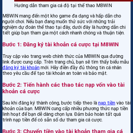
Hướng dẫn tham gia cá độ tại thể thao M8WIN
M8WIN mang đến một kho game đa dạng và hấp dẫn cho
người chơi. Nếu bạn đang muốn thử sức với những trải
nghiệm dự đoán thể thao tại đây, dưới đây là hướng dẫn chi
tiết giúp bạn tham gia một cách nhanh chóng và thuận tiện.
Bước 1: Đăng ký tài khoản cá cược tại M8WIN
Truy cập vào trang web chính thức của M8WIN qua đường
link được cung cấp. Trên trang chủ, bạn sẽ tìm thấy biểu mẫu
đăng ký tài khoản
mới. Hãy điền đầy đủ thông tin cá nhân
theo yêu cầu để tạo tài khoản an toàn và bảo mật.
Bước 2: Tiến hành các thao tác nạp vốn vào tài
khoản cá cược
Sau khi đăng ký thành công, bước tiếp theo là
nạp tiền
vào tài
khoản của bạn. M8WIN cung cấp nhiều phương thức nạp tiền
linh hoạt để bạn dễ dàng chọn lựa. Đảm bảo hoàn tất quá
trình nạp tiền để có sẵn số dư tham gia cá cược.
Bước 3: Chuyển tiền vào tài khoản tham gia cá