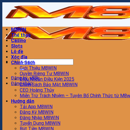
Chuyển
đến
nội
dung
M8WIN
Thể thao
Casino
Slots
Lô đề
Xóc đĩa
Chính Sách
Giới Thiệu M8WIN
Quyền Riêng Tư M8WIN
Đăng ký +88k
Điều Khoản Điều Kiện 2025
Đăng nhập
Chính Sách Bảo Mật M8WIN
CEO Hoàng Thủy
Miễn Trừ Trách Nhiệm – Tuyên Bố Chính Thức từ M8w
Hướng dẫn
Tải App M8WIN
Đăng Ký M8WIN
Đăng Nhập M8WIN
Tuyển Dụng M8WIN
Rút Tiền M8WIN