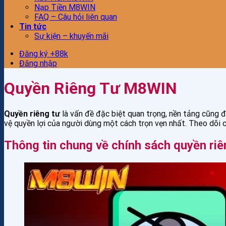
Nạp Tiền M8WIN
FAQ – Câu hỏi liên quan
Tin tức
Sự kiện – khuyến mãi
Đăng ký +88k
Đăng nhập
Quyền Riêng Tư M8WIN
Quyền riêng tư
là vấn đề đặc biệt quan trọng, nền tảng cũng đ
vệ quyền lợi của người dùng một cách trọn vẹn nhất. Theo dõi
Thông tin chung về chính sách quyền r