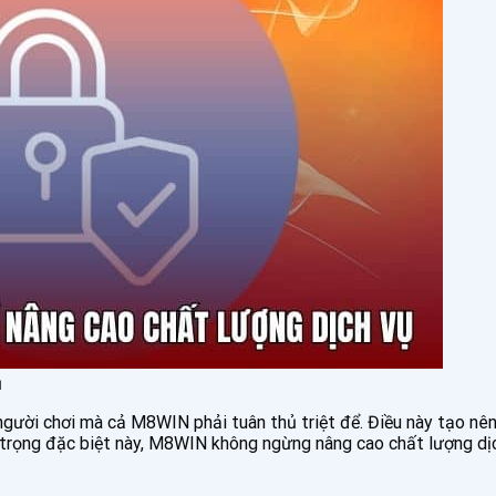
ụ
người chơi mà cả M8WIN phải tuân thủ triệt để. Điều này tạo nê
trọng đặc biệt này, M8WIN không ngừng nâng cao chất lượng dịch 