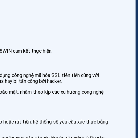
M8WIN cam kết thực hiện:
 dụng công nghệ mã hóa SSL tiên tiến cùng với
s hay bị tấn công bởi hacker.
p bảo mật, nhằm theo kịp các xu hướng công nghệ
ạp hoặc rút tiền, hệ thống sẽ yêu cầu xác thực bằng