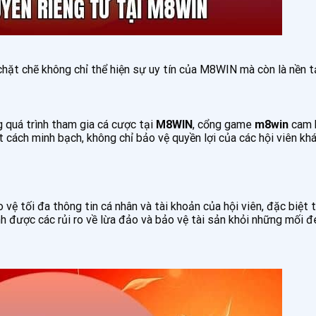
chặt chẽ không chỉ thể hiện sự uy tín của M8WIN mà còn là nền tả
g quá trình tham gia cá cược tại
M8WIN
, cổng game
m8win
cam k
ột cách minh bạch, không chỉ bảo vệ quyền lợi của các hội viên 
ệ tối đa thông tin cá nhân và tài khoản của hội viên, đặc biệt 
h được các rủi ro về lừa đảo và bảo vệ tài sản khỏi những mối