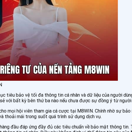
N
iêu bảo vệ tối đa thông tin cá nhân và dữ liệu của người dùng
sẻ với bất kỳ bên thứ ba nào nếu chưa được sự đồng ý từ người
g cho mọi hội viên tham gia cá cược tại M8WIN. Chính nhờ sự b
và thoải mái trong suốt quá trình sử dụng dịch vụ.
hàng đầu đáp ứng đầy đủ các tiêu chuẩn về bảo mật thông tin.