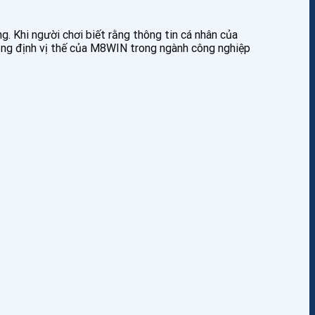
. Khi người chơi biết rằng thông tin cá nhân của
ẳng định vị thế của M8WIN trong ngành công nghiệp